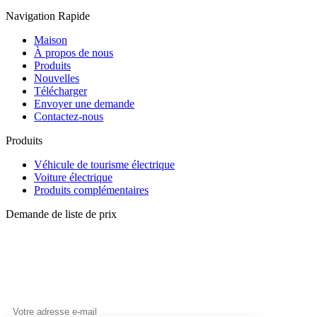
Navigation Rapide
Maison
À propos de nous
Produits
Nouvelles
Télécharger
Envoyer une demande
Contactez-nous
Produits
Véhicule de tourisme électrique
Voiture électrique
Produits complémentaires
Demande de liste de prix
Pour toute demande concernant les MOKES, les voitures
électriques, les véhicules logistiques électriques, les chariots
élévateurs électriques ou la liste de prix, veuillez nous laisser votre e-
mail et nous vous contacterons dans les 24 heures.