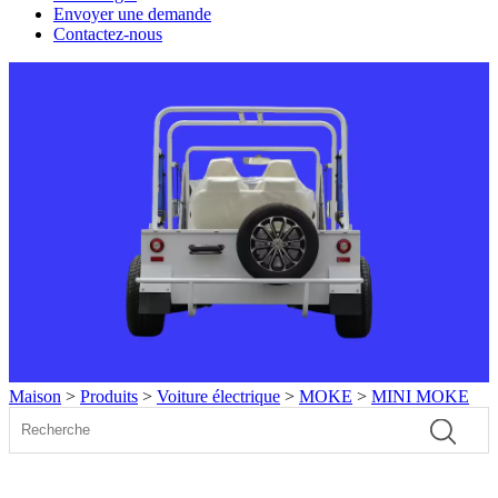
Envoyer une demande
Contactez-nous
Maison
>
Produits
>
Voiture électrique
>
MOKE
>
MINI MOKE