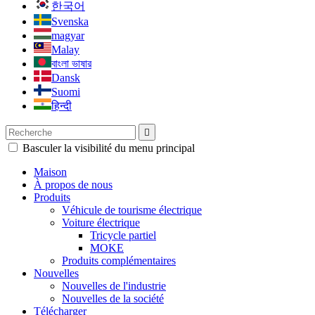
한국어
Svenska
magyar
Malay
বাংলা ভাষার
Dansk
Suomi
हिन्दी

Basculer la visibilité du menu principal
Maison
À propos de nous
Produits
Véhicule de tourisme électrique
Voiture électrique
Tricycle partiel
MOKE
Produits complémentaires
Nouvelles
Nouvelles de l'industrie
Nouvelles de la société
Télécharger