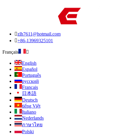

zlh7611@hotmail.com

+86-13969325101
Français

English
Español
Português
русский
Français
日本語
Deutsch
tiếng Việt
Italiano
Nederlands
ภาษาไทย
Polski