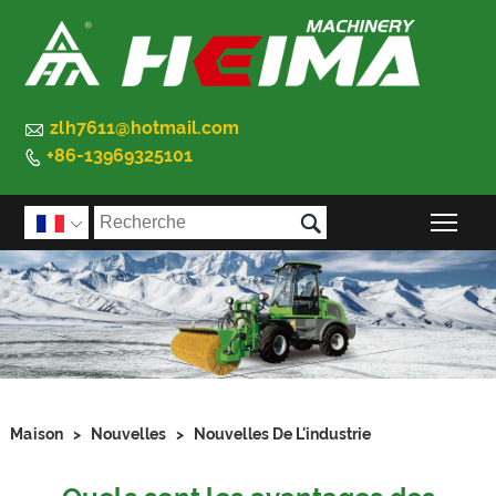

zlh7611@hotmail.com
+86-13969325101


Basc

Maison
>
Nouvelles
>
Nouvelles De L'industrie